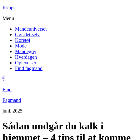
Kkaps
Menu
Mandeuniverset
Gør-det-selv
Køretøj
Mode
Mandegrej
Hverdagen
Oplevelser
Find fagmand
Find
Fagmand
juni, 2025
Sådan undgår du kalk i
hjemmet – 4 tips til at komme