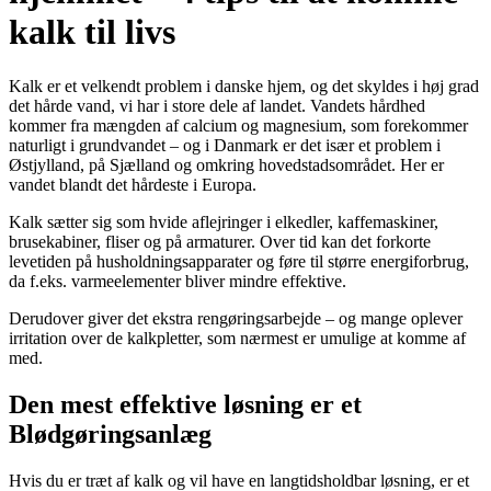
kalk til livs
Kalk er et velkendt problem i danske hjem, og det skyldes i høj grad
det hårde vand, vi har i store dele af landet. Vandets hårdhed
kommer fra mængden af calcium og magnesium, som forekommer
naturligt i grundvandet – og i Danmark er det især et problem i
Østjylland, på Sjælland og omkring hovedstadsområdet. Her er
vandet blandt det hårdeste i Europa.
Kalk sætter sig som hvide aflejringer i elkedler, kaffemaskiner,
brusekabiner, fliser og på armaturer. Over tid kan det forkorte
levetiden på husholdningsapparater og føre til større energiforbrug,
da f.eks. varmeelementer bliver mindre effektive.
Derudover giver det ekstra rengøringsarbejde – og mange oplever
irritation over de kalkpletter, som nærmest er umulige at komme af
med.
Den mest effektive løsning er et
Blødgøringsanlæg
Hvis du er træt af kalk og vil have en langtidsholdbar løsning, er et