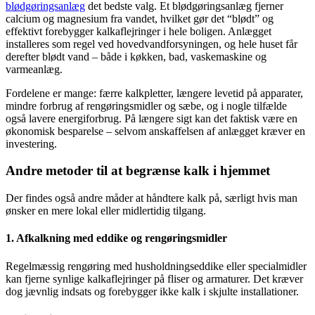
blødgøringsanlæg
det bedste valg. Et blødgøringsanlæg fjerner
calcium og magnesium fra vandet, hvilket gør det “blødt” og
effektivt forebygger kalkaflejringer i hele boligen. Anlægget
installeres som regel ved hovedvandforsyningen, og hele huset får
derefter blødt vand – både i køkken, bad, vaskemaskine og
varmeanlæg.
Fordelene er mange: færre kalkpletter, længere levetid på apparater,
mindre forbrug af rengøringsmidler og sæbe, og i nogle tilfælde
også lavere energiforbrug. På længere sigt kan det faktisk være en
økonomisk besparelse – selvom anskaffelsen af anlægget kræver en
investering.
Andre metoder til at begrænse kalk i hjemmet
Der findes også andre måder at håndtere kalk på, særligt hvis man
ønsker en mere lokal eller midlertidig tilgang.
1. Afkalkning med eddike og rengøringsmidler
Regelmæssig rengøring med husholdningseddike eller specialmidler
kan fjerne synlige kalkaflejringer på fliser og armaturer. Det kræver
dog jævnlig indsats og forebygger ikke kalk i skjulte installationer.