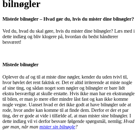
bilnøgler
Mistede bilnøgler – Hvad gør du, hvis du mister dine bilnøgler?
Ved du, hvad du skal gøre, hvis du mister dine bilnøgler? Læs med i
dette indlæg og bliv klogere på, hvordan du bedst håndterer
besværet!
Mistede bilnøgler
Oplever du af og til at miste dine nøgler, kender du uden tvivl til,
hvor bøvlet det rent faktisk er. Det er altid irriterende at miste nogle
af sine ting, og sådan noget som nøgler og bilnøgler er bare lidt
ekstra besværligt at skulle erstatte. Hvis ikke man har en ekstranøgle
til bilen, er man jo mere eller mindre låst fast og kan ikke komme
nogle vegne. Uanset hvad er det ikke godt at have bilnøgler ude at
rode, hvor andre kan komme til at finde dem. Derfor er der et par
ting, der er gode at vide i tilfælde af, at man mister sine bilnøgler. I
dette indlæg vil vi derfor besvare følgende spørgsmål, nemlig;
Hvad
gør man, når man
mister sin bilnøgle
?