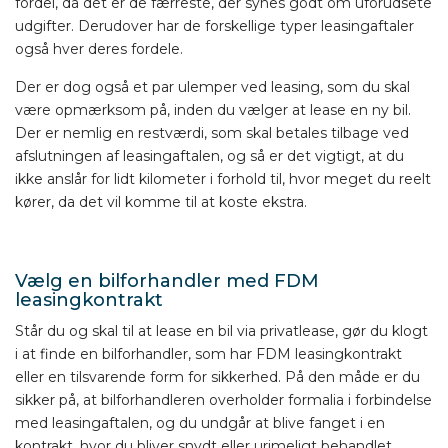
fordel, da det er de færreste, der synes godt om uforudsete
udgifter. Derudover har de forskellige typer leasingaftaler
også hver deres fordele.
Der er dog også et par ulemper ved leasing, som du skal
være opmærksom på, inden du vælger at lease en ny bil.
Der er nemlig en restværdi, som skal betales tilbage ved
afslutningen af leasingaftalen, og så er det vigtigt, at du
ikke anslår for lidt kilometer i forhold til, hvor meget du reelt
kører, da det vil komme til at koste ekstra.
Vælg en bilforhandler med FDM
leasingkontrakt
Står du og skal til at lease en bil via privatlease, gør du klogt
i at finde en bilforhandler, som har FDM leasingkontrakt
eller en tilsvarende form for sikkerhed. På den måde er du
sikker på, at bilforhandleren overholder formalia i forbindelse
med leasingaftalen, og du undgår at blive fanget i en
kontrakt, hvor du bliver snydt eller urimeligt behandlet.