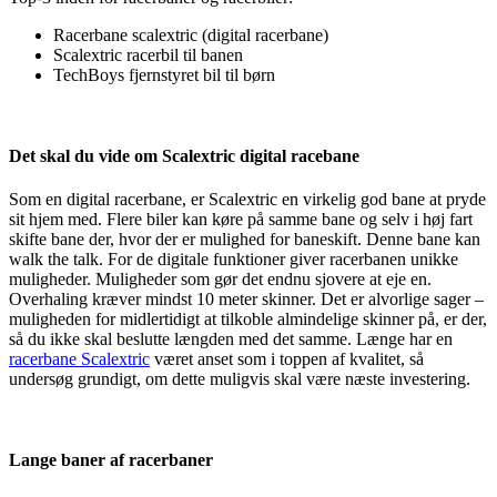
Racerbane scalextric (digital racerbane)
Scalextric racerbil til banen
TechBoys fjernstyret bil til børn
Det skal du vide om Scalextric digital racebane
Som en digital racerbane, er Scalextric en virkelig god bane at pryde
sit hjem med. Flere biler kan køre på samme bane og selv i høj fart
skifte bane der, hvor der er mulighed for baneskift. Denne bane kan
walk the talk. For de digitale funktioner giver racerbanen unikke
muligheder. Muligheder som gør det endnu sjovere at eje en.
Overhaling kræver mindst 10 meter skinner. Det er alvorlige sager –
muligheden for midlertidigt at tilkoble almindelige skinner på, er der,
så du ikke skal beslutte længden med det samme. Længe har en
racerbane Scalextric
været anset som i toppen af kvalitet, så
undersøg grundigt, om dette muligvis skal være næste investering.
Lange baner af racerbaner