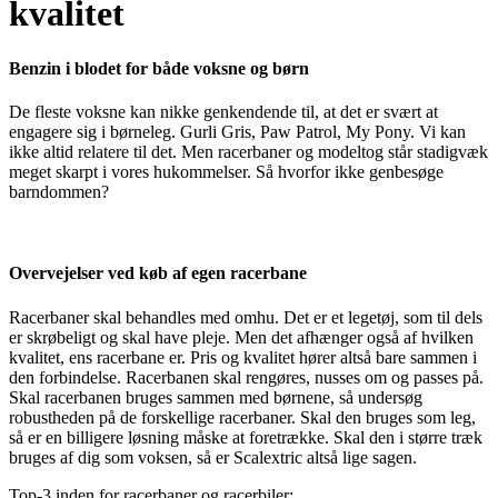
kvalitet
Benzin i blodet for både voksne og børn
De fleste voksne kan nikke genkendende til, at det er svært at
engagere sig i børneleg. Gurli Gris, Paw Patrol, My Pony. Vi kan
ikke altid relatere til det. Men racerbaner og modeltog står stadigvæk
meget skarpt i vores hukommelser. Så hvorfor ikke genbesøge
barndommen?
Overvejelser ved køb af egen racerbane
Racerbaner skal behandles med omhu. Det er et legetøj, som til dels
er skrøbeligt og skal have pleje. Men det afhænger også af hvilken
kvalitet, ens racerbane er. Pris og kvalitet hører altså bare sammen i
den forbindelse. Racerbanen skal rengøres, nusses om og passes på.
Skal racerbanen bruges sammen med børnene, så undersøg
robustheden på de forskellige racerbaner. Skal den bruges som leg,
så er en billigere løsning måske at foretrække. Skal den i større træk
bruges af dig som voksen, så er Scalextric altså lige sagen.
Top-3 inden for racerbaner og racerbiler: