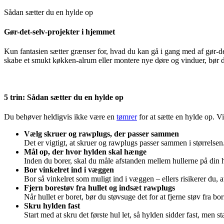
Sådan sætter du en hylde op
Gør-det-selv-projekter i hjemmet
Kun fantasien sætter grænser for, hvad du kan gå i gang med af gør-de
skabe et smukt køkken-alrum eller montere nye døre og vinduer, bør du
5 trin: Sådan sætter du en hylde op
Du behøver heldigvis ikke være en
tømrer
for at sætte en hylde op. V
Vælg skruer og rawplugs, der passer sammen
Det er vigtigt, at skruer og rawplugs passer sammen i størrelse
Mål op, der hvor hylden skal hænge
Inden du borer, skal du måle afstanden mellem hullerne på din
Bor vinkelret ind i væggen
Bor så vinkelret som muligt ind i væggen – ellers risikerer du, a
Fjern borestøv fra hullet og indsæt rawplugs
Når hullet er boret, bør du støvsuge det for at fjerne støv fra 
Skru hylden fast
Start med at skru det første hul let, så hylden sidder fast, men