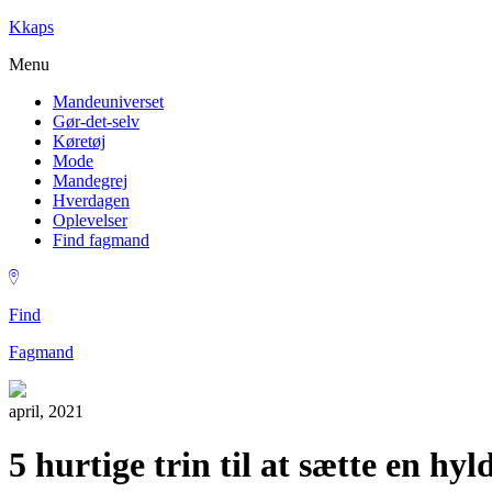
Kkaps
Menu
Mandeuniverset
Gør-det-selv
Køretøj
Mode
Mandegrej
Hverdagen
Oplevelser
Find fagmand
Find
Fagmand
april, 2021
5 hurtige trin til at sætte en hyl