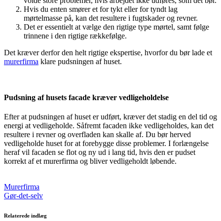
volde store problemer, hvis arbejdet ikke udføres, som det bør.
Hvis du enten smører et for tykt eller for tyndt lag
mørtelmasse på, kan det resultere i fugtskader og revner.
Det er essentielt at vælge den rigtige type mørtel, samt følge
trinnene i den rigtige rækkefølge.
Det kræver derfor den helt rigtige ekspertise, hvorfor du bør lade et
murerfirma
klare pudsningen af huset.
Pudsning af husets facade kræver vedligeholdelse
Efter at pudsningen af huset er udført, kræver det stadig en del tid og
energi at vedligeholde. Såfremt facaden ikke vedligeholdes, kan det
resultere i revner og overfladen kan skalle af. Du bør herved
vedligeholde huset for at forebygge disse problemer. I forlængelse
heraf vil facaden se flot og ny ud i lang tid, hvis den er pudset
korrekt af et murerfirma og bliver vedligeholdt løbende.
Murerfirma
Gør-det-selv
Relaterede indlæg