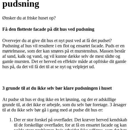
pudsning
Ønsker du at friske huset op?
Få den flotteste facade på dit hus ved pudsning
Overvejer du at give dit hus et nyt pust ved at få det pudset?
Pudsning af hus vil resultere i en flot og ensartet facade. Puds er en
mørtelmasse, som der kan smøres på et murstenshus. Massen består
af sand, kalk og vand, og vil kunne dække selv de mest slidte og
gamle mursten. Det er herved en effektiv måde at opfriske dit gamle
hus på, da det vil få det til at se nyt og velplejet ud.
3 grunde til at du ikke selv bør klare pudsningen i huset
At pudse sit hus er dog ikke en let løsning, og der er adskillige
grunde til, at det ikke er arbejde, som du selv bør foretage. 3 årsager
til at du ikke selv bør gå i gang med at pudse dit hus er:
Der er stor forskel på overflader. Det kræver herved kendskab
til de forskellige overflader, for at få en ensartet facade og kan